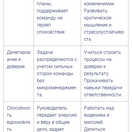
планы, 
изменениями. 
поддерживает 
Развивать 
команду, не 
критическое 
теряет 
мышление и 
спокойствие.
стрессоустойчиво
сть.
Делегиров
Задачи 
Учиться строить 
ание и 
распределяются с 
процессы на 
доверие
учетом сильных 
доверии к 
сторон команды 
результату. 
без 
Прокачивать 
микроменеджмен
навыки передачи 
та.
ответственности.
Способнос
Руководитель 
Работать над 
ть 
передает энергию 
видением и 
вдохновля
и веру в общее 
миссией. 
ть
дело, задает 
Делиться 